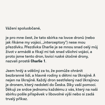
ZAPLATIT KARTOU
Vážení spoluobčané,
je pro mne čest, že tato sbírka na lovce dronů (nebo
jak říkáme my vojáci, „interceptory“) nese mou
přezdívku. Přezdívka Charlie je se mnou snad celý můj
život v armádě a říkají mi tak snad všichni vojáci, a
proto jsme tento dron, lovicí ruské útočné drony,
nazvali prostě
Charlie 1
.
Jsem hrdý a vděčný za to, že pomůže chránit
bezbranné lidi, a hlavně rodiny s dětmi na Ukrajině. A
nejen na Ukrajině. Každý dron sestřelený nad Ukrajinou
je dronem, který nedoletí do Česka. Díky vaší pomoci.
Děkuji ze srdce jednomu každému z vás, který na naši
sbírku pošle příspěvek v libovolné výši nebo si zadá
trvalý příkaz.