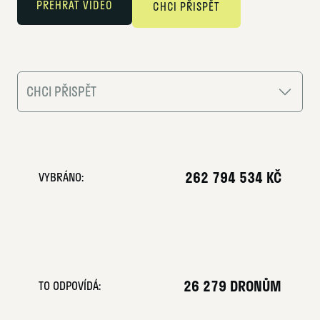
PŘEHRÁT VIDEO
CHCI PŘISPĚT
CHCI PŘISPĚT
1. Vyberte částku
5 000 Kč
3 000 Kč
262 794 534 KČ
VYBRÁNO:
2 000 Kč
1 000 Kč
500 Kč
Jiná částka
2. E-mail
*
26 279 DRONŮM
TO ODPOVÍDÁ: