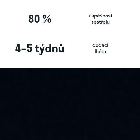
80 %
úspěšnost
sestřelu
4–5 týdnů
dodací
lhůta