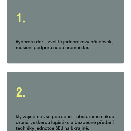
1.
Vyberete dar – zvolíte jednorázový příspěvek,
měsíční podporu nebo firemní dar.
2.
My zajistíme vše potřebné – obstaráme nákup
dronů, veškerou logistiku a bezpečné předání
techniky jednotce SBU na Ukrajině.