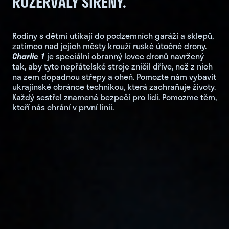
ROZEŘVALY SIRÉNY.
Rodiny s dětmi utíkají do podzemních garáží a sklepů,
zatímco nad jejich městy krouží ruské útočné drony.
Charlie 1
je speciální obranný lovec dronů navržený
tak, aby tyto nepřátelské stroje zničil dříve, než z nich
na zem dopadnou střepy a oheň. Pomozte nám vybavit
ukrajinské obránce technikou, která zachraňuje životy.
Každý sestřel znamená bezpečí pro lidi. Pomozme těm,
kteří nás chrání v první linii.