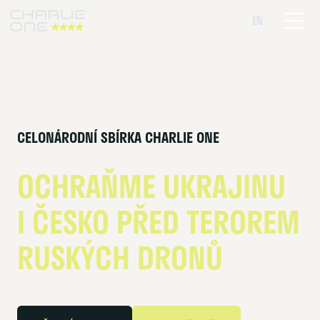
CS
EN
Menu
CELONÁRODNÍ SBÍRKA CHARLIE ONE
OCHRAŇME UKRAJINU
I ČESKO PŘED TEROREM
RUSKÝCH DRONŮ