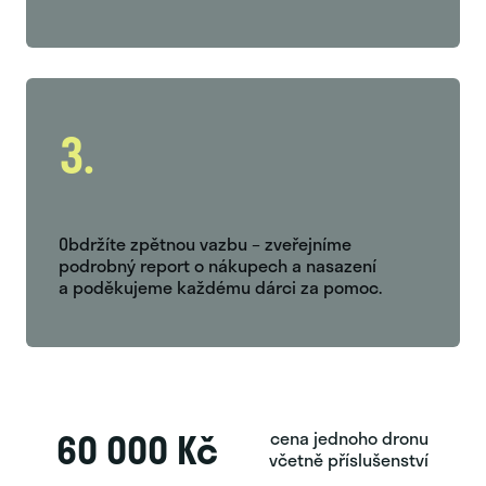
3.
Obdržíte zpětnou vazbu – zveřejníme
podrobný report o nákupech a nasazení
a poděkujeme každému dárci za pomoc.
60 000 Kč
cena jednoho dronu
včetně příslušenství