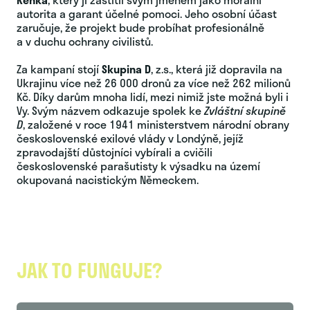
autorita a garant účelné pomoci. Jeho osobní účast
zaručuje, že projekt bude probíhat profesionálně
a v duchu ochrany civilistů.
Za kampaní stojí
Skupina D
, z.s., která již dopravila na
Ukrajinu více než 26 000 dronů za více než 262 milionů
Kč. Díky darům mnoha lidí, mezi nimiž jste možná byli i
Vy. Svým názvem odkazuje spolek ke
Zvláštní skupině
D
, založené v roce 1941 ministerstvem národní obrany
československé exilové vlády v Londýně, jejíž
zpravodajští důstojníci vybírali a cvičili
československé parašutisty k výsadku na území
okupovaná nacistickým Německem.
JAK TO FUNGUJE?