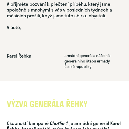
A přijměte pozvání k přečtení příběhu, který jsme
společně s mnohými s vás v posledních týdnech a
měsících prožili, když jsme tuto sbírku chystali.
V úctě,
Karel Řehka
armádní generál a náčelník
generálního štábu Armády
České republiky
VÝZVA GENERÁLA ŘEHKY
Osobností kampaně
Charlie 1
je armádní generál
Karel
Řehka
, který ji zaštítil svým jménem jako morální