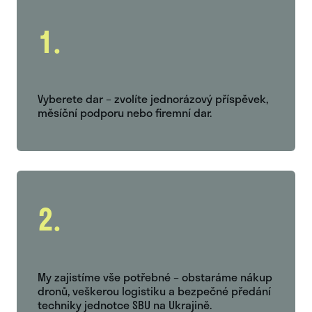
1.
Vyberete dar – zvolíte jednorázový příspěvek,
měsíční podporu nebo firemní dar.
2.
My zajistíme vše potřebné – obstaráme nákup
dronů, veškerou logistiku a bezpečné předání
techniky jednotce SBU na Ukrajině.