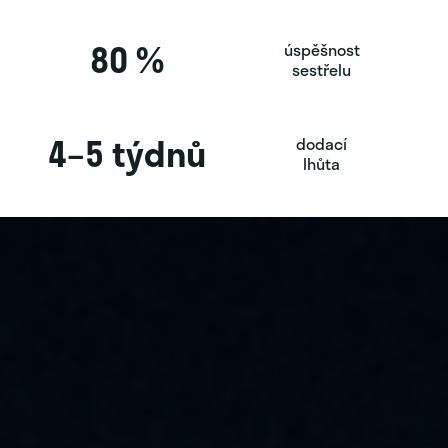
80 %
úspěšnost
sestřelu
4–5 týdnů
dodací
lhůta