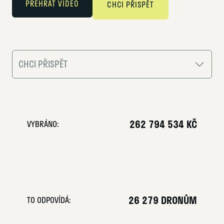
PŘEHRÁT VIDEO
CHCI PŘISPĚT
CHCI PŘISPĚT
1. Vyberte částku
5 000 Kč
3 000 Kč
262 794 534 KČ
VYBRÁNO:
2 000 Kč
1 000 Kč
500 Kč
Jiná částka
2. E-mail
*
26 279 DRONŮM
TO ODPOVÍDÁ: