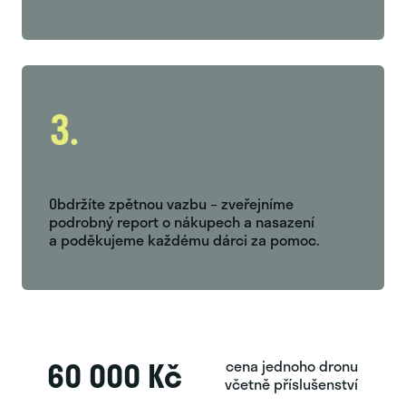
3.
Obdržíte zpětnou vazbu – zveřejníme
podrobný report o nákupech a nasazení
a poděkujeme každému dárci za pomoc.
60 000 Kč
cena jednoho dronu
včetně příslušenství