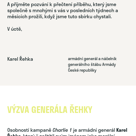
A přijměte pozvání k přečtení příběhu, který jsme
společně s mnohými s vás v posledních týdnech a
měsících prožili, když jsme tuto sbírku chystali.
V úctě,
Karel Řehka
armádní generál a náčelník
generálního štábu Armády
České republiky
VÝZVA GENERÁLA ŘEHKY
Osobností kampaně
Charlie 1
je armádní generál
Karel
Řehka
, který ji zaštítil svým jménem jako morální