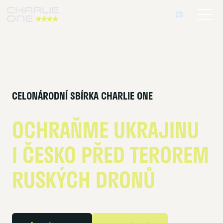
EN
CS
Menu
CELONÁRODNÍ SBÍRKA CHARLIE ONE
OCHRAŇME UKRAJINU
I ČESKO PŘED TEROREM
RUSKÝCH DRONŮ