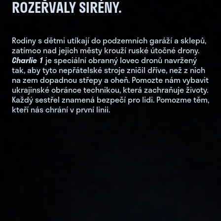
ROZEŘVALY SIRÉNY.
Rodiny s dětmi utíkají do podzemních garáží a sklepů,
zatímco nad jejich městy krouží ruské útočné drony.
Charlie 1
je speciální obranný lovec dronů navržený
tak, aby tyto nepřátelské stroje zničil dříve, než z nich
na zem dopadnou střepy a oheň. Pomozte nám vybavit
ukrajinské obránce technikou, která zachraňuje životy.
Každý sestřel znamená bezpečí pro lidi. Pomozme těm,
kteří nás chrání v první linii.