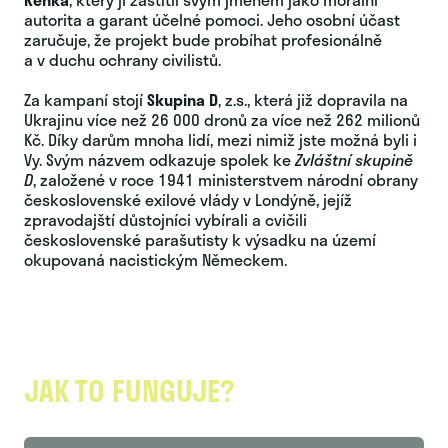
autorita a garant účelné pomoci. Jeho osobní účast
zaručuje, že projekt bude probíhat profesionálně
a v duchu ochrany civilistů.
Za kampaní stojí
Skupina D
, z.s., která již dopravila na
Ukrajinu více než 26 000 dronů za více než 262 milionů
Kč. Díky darům mnoha lidí, mezi nimiž jste možná byli i
Vy. Svým názvem odkazuje spolek ke
Zvláštní skupině
D
, založené v roce 1941 ministerstvem národní obrany
československé exilové vlády v Londýně, jejíž
zpravodajští důstojníci vybírali a cvičili
československé parašutisty k výsadku na území
okupovaná nacistickým Německem.
JAK TO FUNGUJE?