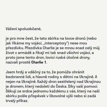
ZAPLATIT KARTOU
Vážení spoluobčané,
je pro mne čest, že tato sbírka na lovce dronů (nebo
jak říkáme my vojáci, „interceptory“) nese mou
přezdívku. Přezdívka Charlie je se mnou snad celý můj
život v armádě a říkají mi tak snad všichni vojáci, a
proto jsme tento dron, lovicí ruské útočné drony,
nazvali prostě
Charlie 1
.
Jsem hrdý a vděčný za to, že pomůže chránit
bezbranné lidi, a hlavně rodiny s dětmi na Ukrajině. A
nejen na Ukrajině. Každý dron sestřelený nad Ukrajinou
je dronem, který nedoletí do Česka. Díky vaší pomoci.
Děkuji ze srdce jednomu každému z vás, který na naši
sbírku pošle příspěvek v libovolné výši nebo si zadá
trvalý příkaz.